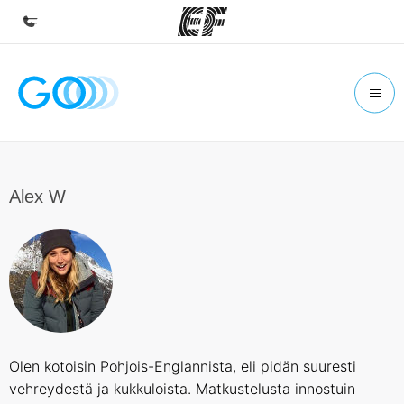
Inicio
Bienvenido a EF
Programas
Ver todo lo que hacemos
Alex W
Oficinas
Encuentra una oficina
Sobre nosotros
Quiénes somos
Trabajos
Olen kotoisin Pohjois-Englannista, eli pidän suuresti
Únete al equipo
vehreydestä ja kukkuloista. Matkustelusta innostuin