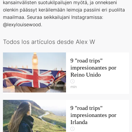
kansainvälisten suotukilpailujen myötä, ja onnekseni
olenkin päässyt keräilemään leimoja passiini eri puolilta
maailmaa. Seuraa seikkailujani Instagramissa:
@lexylouisewood
.
Todos los artículos desde Alex W
9 "road trips"
impresionantes por
Reino Unido
min
9 "road trips"
impresionantes por
Irlanda